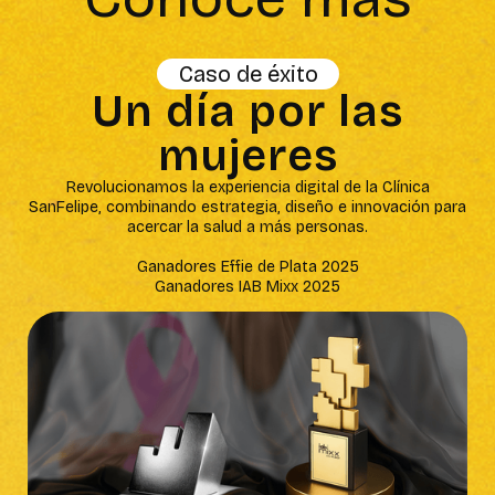
Caso de éxito
Un día por las
mujeres
Revolucionamos la experiencia digital de la Clínica
SanFelipe, combinando estrategia, diseño e innovación para
acercar la salud a más personas.
Ganadores Effie de Plata 2025
Ganadores IAB Mixx 2025