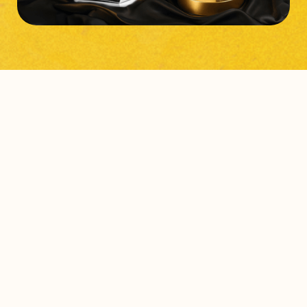
Construyendo una trayectoria
de
éxito
con grandes
empresas desde 2020.