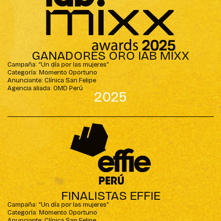
GANADORES ORO IAB MIXX
Campaña: “Un día por las mujeres”
Categoría: Momento Oportuno
Anunciante: Clínica San Felipe
Agencia aliada: OMD Perú
2025
FINALISTAS EFFIE
Campaña: “Un día por las mujeres”
Categoría: Momento Oportuno
Anunciante: Clínica San Felipe